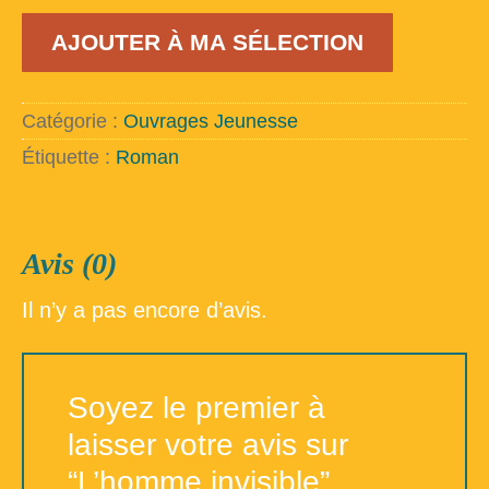
quantité
AJOUTER À MA SÉLECTION
de
L'homme
invisible
Catégorie :
Ouvrages Jeunesse
Étiquette :
Roman
Avis (0)
Il n’y a pas encore d’avis.
Soyez le premier à
laisser votre avis sur
“L’homme invisible”