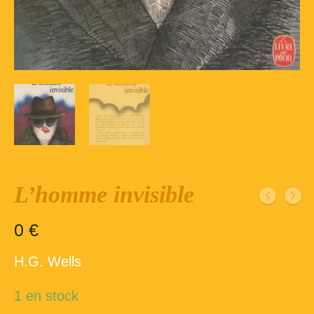
Inscription – club de lecture – Echecs
Nos suggestions
Répertoire du fonds de la bibliothèque –
1ère partie
Répertoire du fonds de la Bibliothèque –
2ème partie
Répertoire des ouvrages Jeunesse
Déconnexion
L’homme invisible
0
€
H.G. Wells
1 en stock