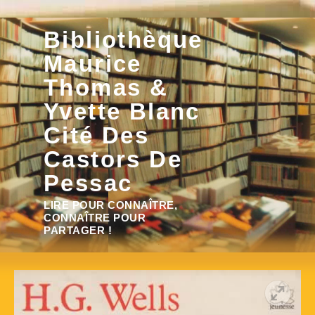
Aller
Bibliothèque
au
contenu
Maurice
Thomas &
Yvette Blanc
Cité Des
Castors De
Pessac
Rechercher :
LIRE POUR CONNAÎTRE,
CONNAÎTRE POUR
PARTAGER !