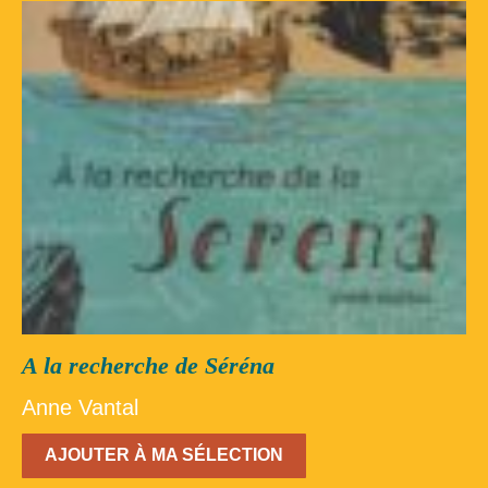
Inscription – club de lecture – Echecs
Nos suggestions
Répertoire du fonds de la bibliothèque –
1ère partie
Répertoire du fonds de la Bibliothèque –
2ème partie
Répertoire des ouvrages Jeunesse
Déconnexion
A la recherche de Séréna
Anne Vantal
AJOUTER À MA SÉLECTION