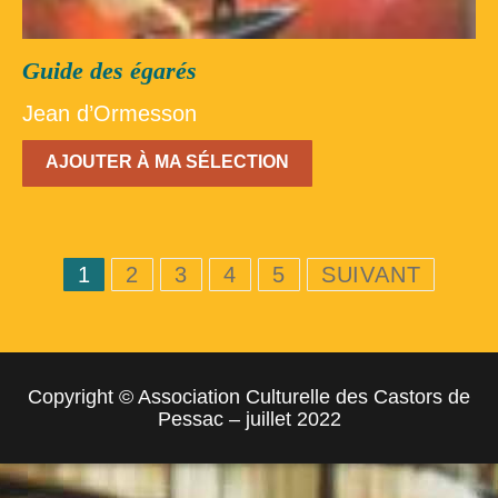
Guide des égarés
Jean d’Ormesson
AJOUTER À MA SÉLECTION
Pagination
1
2
3
4
5
SUIVANT
des
publications
Copyright © Association Culturelle des Castors de
Pessac – juillet 2022