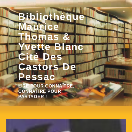
Aller
Bibliothèque
au
contenu
Maurice
Thomas &
Yvette Blanc
Cité Des
Castors De
Pessac
Rechercher :
LIRE POUR CONNAÎTRE,
CONNAÎTRE POUR
PARTAGER !