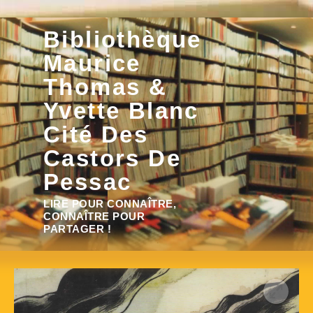
Aller
Bibliothèque
au
contenu
Maurice
Thomas &
Yvette Blanc
Cité Des
Castors De
Pessac
Rechercher :
LIRE POUR CONNAÎTRE,
CONNAÎTRE POUR
PARTAGER !