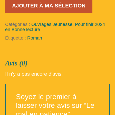
quantité
AJOUTER À MA SÉLECTION
de
Le
mal
en
Catégories :
Ouvrages Jeunesse
,
Pour finir 2024
patience
en Bonne lecture
Étiquette :
Roman
Avis (0)
Il n’y a pas encore d’avis.
Soyez le premier à
laisser votre avis sur “Le
mal en patience”