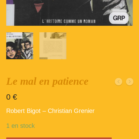
Inscription – club de lecture – Echecs
Nos suggestions
Répertoire du fonds de la bibliothèque –
1ère partie
Répertoire du fonds de la Bibliothèque –
2ème partie
Répertoire des ouvrages Jeunesse
Le mal en patience
Déconnexion
0
€
Robert Bigot – Christian Grenier
1 en stock