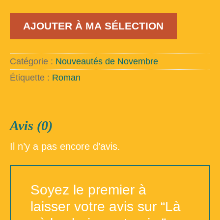
quantité
AJOUTER À MA SÉLECTION
de
Là
où
les
Catégorie :
Nouveautés de Novembre
bois
sont
Étiquette :
Roman
noirs
Avis (0)
Il n’y a pas encore d’avis.
Soyez le premier à
laisser votre avis sur “Là