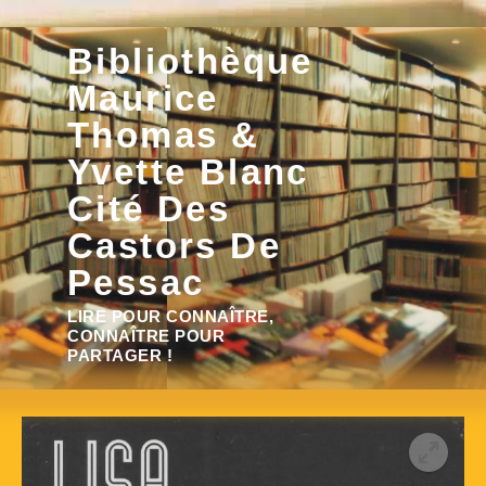
Aller
Bibliothèque
au
contenu
Maurice
Thomas &
Yvette Blanc
Cité Des
Castors De
Pessac
Rechercher :
LIRE POUR CONNAÎTRE,
CONNAÎTRE POUR
PARTAGER !