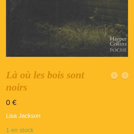
Inscription – club de lecture – Echecs
Nos suggestions
Répertoire du fonds de la bibliothèque –
1ère partie
Répertoire du fonds de la Bibliothèque –
2ème partie
Répertoire des ouvrages Jeunesse
Là où les bois sont
Déconnexion
noirs
0
€
Lisa Jackson
1 en stock