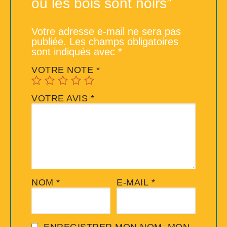
où les bois sont noirs”
Votre adresse e-mail ne sera pas
publiée.
Les champs obligatoires
sont indiqués avec
*
VOTRE NOTE
*
VOTRE AVIS
*
NOM
*
E-MAIL
*