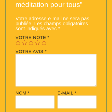
méditation pour tous”
Votre adresse e-mail ne sera pas
publiée.
Les champs obligatoires
sont indiqués avec
*
VOTRE NOTE
*
VOTRE AVIS
*
NOM
*
E-MAIL
*