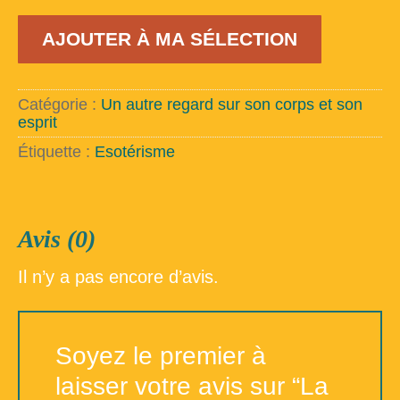
quantité
AJOUTER À MA SÉLECTION
de
La
méditation
pour
Catégorie :
Un autre regard sur son corps et son
tous
esprit
Étiquette :
Esotérisme
Avis (0)
Il n’y a pas encore d’avis.
Soyez le premier à
laisser votre avis sur “La