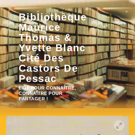
Aller
Bibliothèque
au
contenu
Maurice
Thomas &
Yvette Blanc
Cité Des
Castors De
Pessac
Rechercher :
LIRE POUR CONNAÎTRE,
CONNAÎTRE POUR
PARTAGER !