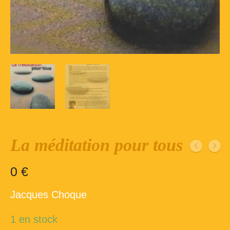
Inscription – club de lecture – Echecs
Nos suggestions
Répertoire du fonds de la bibliothèque –
1ère partie
Répertoire du fonds de la Bibliothèque –
2ème partie
Répertoire des ouvrages Jeunesse
Déconnexion
La méditation pour tous
0
€
Jacques Choque
1 en stock