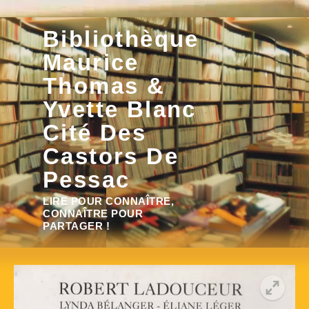
Aller
Bibliothèque
au
contenu
Maurice
Thomas &
Yvette Blanc
Cité Des
Castors De
Pessac
Rechercher :
LIRE POUR CONNAÎTRE,
CONNAÎTRE POUR
PARTAGER !