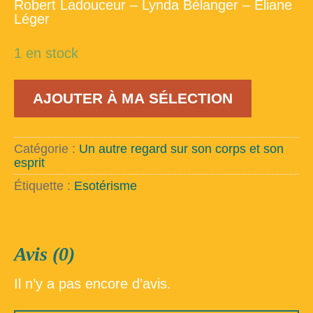
Robert Ladouceur – Lynda Bélanger – Eliane
Léger
1 en stock
quantité
AJOUTER À MA SÉLECTION
de
Arrêtez
de
vous
Catégorie :
Un autre regard sur son corps et son
faire
esprit
du
souci
Étiquette :
Esotérisme
pour
tout
et
pour
Avis (0)
rien
Il n’y a pas encore d’avis.