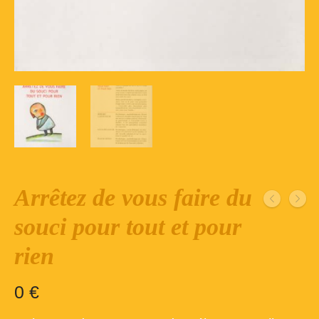
Inscription – club de lecture – Echecs
Nos suggestions
Répertoire du fonds de la bibliothèque –
1ère partie
Répertoire du fonds de la Bibliothèque –
2ème partie
Répertoire des ouvrages Jeunesse
Arrêtez de vous faire du
Déconnexion
souci pour tout et pour
rien
0
€