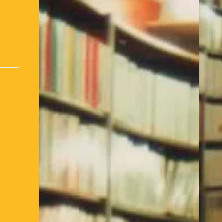
:
Conseils d’utilisation
Accueil / Infos Bibli
ter comment je suis née !
de l’Association Culturelle
L’Equipe actuelle
inscris ou je me connecte
– club de lecture – Echecs
Nos suggestions
bibliothèque – 1ère partie