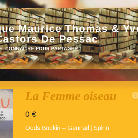
que Maurice Thomas & Yv
Castors De Pessac
E, CONNAÎTRE POUR PARTAGER !
La Femme oiseau
0
€
Odds Bodkin – Gennadij Spirin