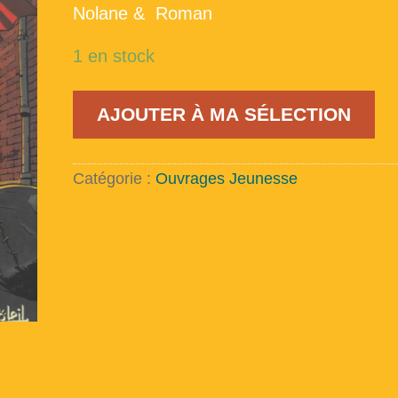
Nolane & Roman
1 en stock
quantité
AJOUTER À MA SÉLECTION
de
Harry
Dickson
Venez, je vais vous racon
-
Catégorie :
Ouvrages Jeunesse
T6
A propos 
Terreur
jaune
Je m’
Inscription 
Répertoire du fonds de la 