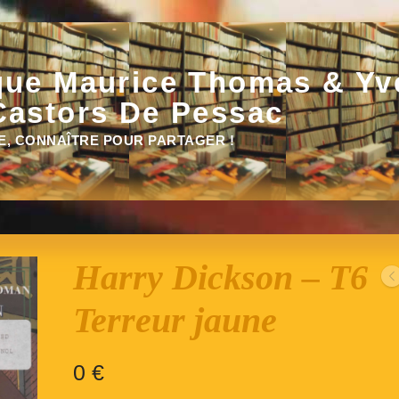
que Maurice Thomas & Yv
Castors De Pessac
E, CONNAÎTRE POUR PARTAGER !
Harry Dickson – T6
Terreur jaune
0
€