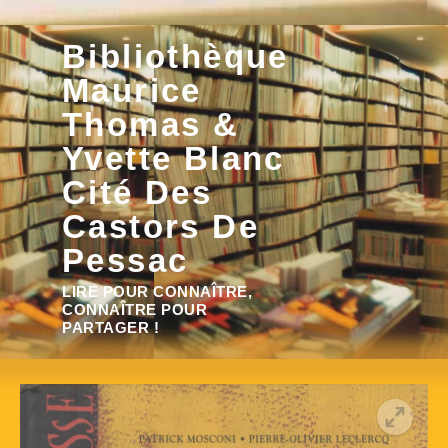
Aller
Bibliothèque
au
contenu
Maurice
Thomas &
Yvette Blanc
Cité Des
Castors De
Pessac
Rechercher :
LIRE POUR CONNAÎTRE,
CONNAÎTRE POUR
PARTAGER !