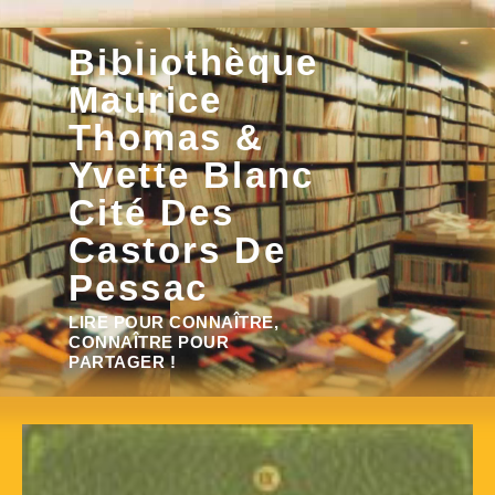
Aller
Bibliothèque
au
contenu
Maurice
Thomas &
Yvette Blanc
Cité Des
Castors De
Pessac
Rechercher :
LIRE POUR CONNAÎTRE,
CONNAÎTRE POUR
PARTAGER !