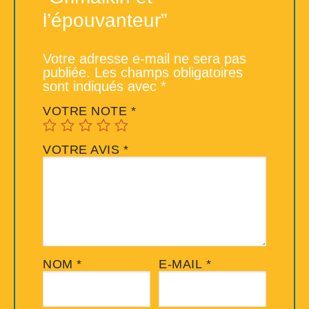
l’épouvanteur”
Votre adresse e-mail ne sera pas
publiée.
Les champs obligatoires
sont indiqués avec
*
VOTRE NOTE
*
VOTRE AVIS
*
NOM
*
E-MAIL
*