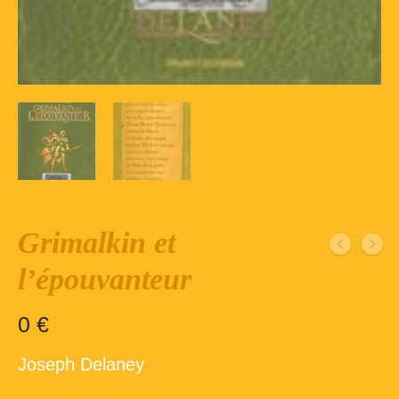
Inscription – club de lecture – Echecs
Nos suggestions
Répertoire du fonds de la bibliothèque –
1ère partie
Répertoire du fonds de la Bibliothèque –
2ème partie
Répertoire des ouvrages Jeunesse
Grimalkin et
Déconnexion
l’épouvanteur
0
€
Joseph Delaney