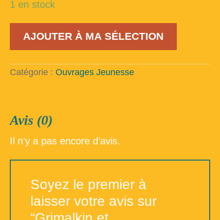
1 en stock
quantité
AJOUTER À MA SÉLECTION
de
Grimalkin
et
l'épouvanteur
Catégorie :
Ouvrages Jeunesse
Avis (0)
Il n’y a pas encore d’avis.
Soyez le premier à
laisser votre avis sur
“Grimalkin et