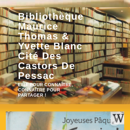
Aller
Bibliothèque
au
contenu
Maurice
Thomas &
Yvette Blanc
Cité Des
Castors De
Pessac
Rechercher :
LIRE POUR CONNAÎTRE,
CONNAÎTRE POUR
PARTAGER !