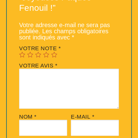
Fenouil !”
Votre adresse e-mail ne sera pas
publiée.
Les champs obligatoires
sont indiqués avec
*
VOTRE NOTE
*
VOTRE AVIS
*
NOM
*
E-MAIL
*