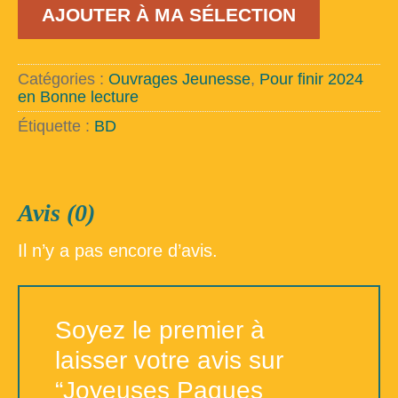
AJOUTER À MA SÉLECTION
de
Joyeuses
Paques
Fenouil
Catégories :
Ouvrages Jeunesse
,
Pour finir 2024
!
en Bonne lecture
Étiquette :
BD
Avis (0)
Il n’y a pas encore d’avis.
Soyez le premier à
laisser votre avis sur
“Joyeuses Paques