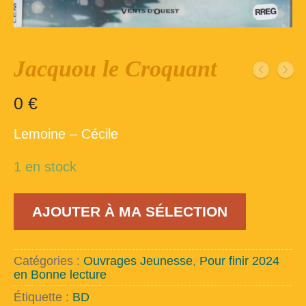
Inscription – club de lecture – Echecs
Nos suggestions
Jacquou le Croquant
Répertoire du fonds de la bibliothèque –
1ère partie
0
€
Répertoire du fonds de la Bibliothèque –
2ème partie
Lemoine – Cécile
Répertoire des ouvrages Jeunesse
1 en stock
Déconnexion
quantité
AJOUTER À MA SÉLECTION
de
Jacquou
le
Croquant
Catégories :
Ouvrages Jeunesse
,
Pour finir 2024
en Bonne lecture
Étiquette :
BD