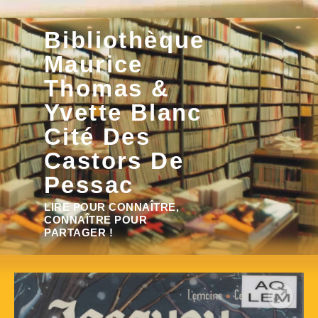
Aller
Bibliothèque
au
contenu
Maurice
Thomas &
Yvette Blanc
Cité Des
Castors De
Pessac
Rechercher :
LIRE POUR CONNAÎTRE,
CONNAÎTRE POUR
PARTAGER !