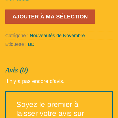
quantité
AJOUTER À MA SÉLECTION
de
Caroline
Baldwin
-
Catégorie :
Nouveautés de Novembre
Mortelle
thérapie
Étiquette :
BD
Avis (0)
Il n’y a pas encore d’avis.
Soyez le premier à
laisser votre avis sur