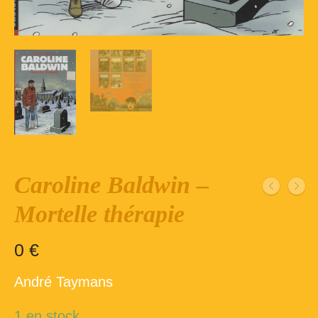
Inscription – club de lecture – Echecs
Nos suggestions
Répertoire du fonds de la bibliothèque –
1ère partie
Répertoire du fonds de la Bibliothèque –
2ème partie
Répertoire des ouvrages Jeunesse
Caroline Baldwin –
Déconnexion
Mortelle thérapie
0
€
André Taymans
1 en stock