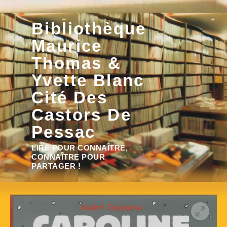
Aller
Bibliothèque
au
contenu
Maurice
Thomas &
Yvette Blanc
Cité Des
Castors De
Pessac
Rechercher :
LIRE POUR CONNAÎTRE,
CONNAÎTRE POUR
PARTAGER !