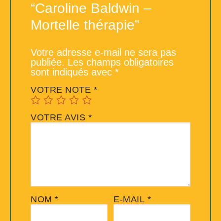
“Caroline Baldwin –
Mortelle thérapie”
Votre adresse e-mail ne sera pas
publiée.
Les champs obligatoires
sont indiqués avec
*
VOTRE NOTE
*
VOTRE AVIS
*
NOM
*
E-MAIL
*