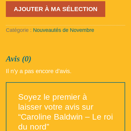
quantité
AJOUTER À MA SÉLECTION
de
Caroline
Baldwin
-
Catégorie :
Nouveautés de Novembre
Le
roi
du
nord
Avis (0)
Il n’y a pas encore d’avis.
Soyez le premier à
laisser votre avis sur
“Caroline Baldwin – Le roi
du nord”