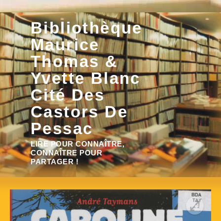
Aller
Bibliothèque
au
contenu
Maurice
Thomas &
Yvette Blanc
Cité Des
Castors De
Pessac
Rechercher :
LIRE POUR CONNAÎTRE,
CONNAÎTRE POUR
PARTAGER !