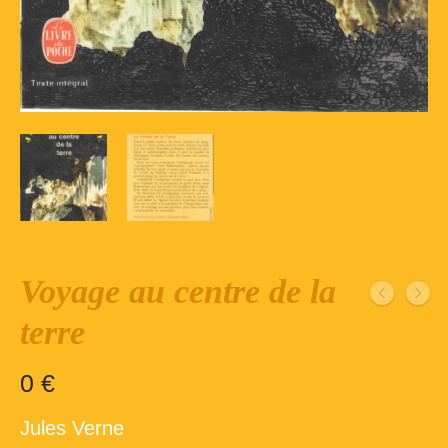
Inscription – club de lecture – Echecs
Nos suggestions
Répertoire du fonds de la bibliothèque –
1ère partie
Répertoire du fonds de la Bibliothèque –
2ème partie
Répertoire des ouvrages Jeunesse
Déconnexion
Voyage au centre de la
terre
0
€
Jules Verne