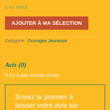
1 en stock
quantité
AJOUTER À MA SÉLECTION
de
Voyage
au
centre
Catégorie :
Ouvrages Jeunesse
de
la
terre
Avis (0)
Il n’y a pas encore d’avis.
Soyez le premier à
laisser votre avis sur