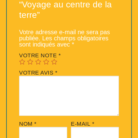
“Voyage au centre de la
terre”
Votre adresse e-mail ne sera pas
publiée.
Les champs obligatoires
sont indiqués avec
*
VOTRE NOTE
*
VOTRE AVIS
*
NOM
*
E-MAIL
*