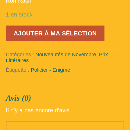
Ron Rash
1 en stock
quantité
AJOUTER À MA SÉLECTION
de
Une
terre
d'ombre
Catégories :
Nouveautés de Novembre
,
Prix
Littéraires
Étiquette :
Policier - Enigme
Avis (0)
Il n’y a pas encore d’avis.