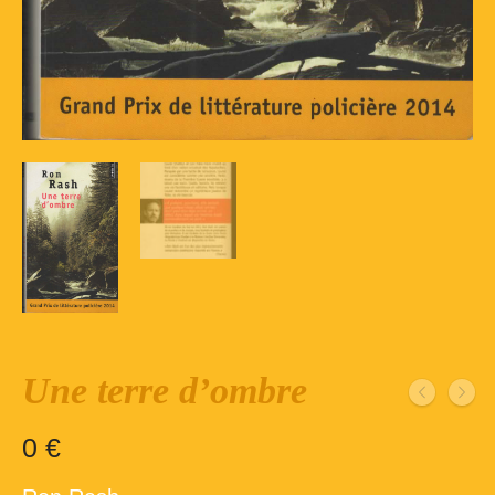
Inscription – club de lecture – Echecs
Nos suggestions
Répertoire du fonds de la bibliothèque –
1ère partie
Répertoire du fonds de la Bibliothèque –
2ème partie
Répertoire des ouvrages Jeunesse
Déconnexion
Une terre d’ombre
0
€