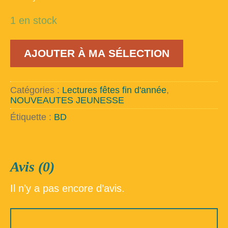
1 en stock
quantité
AJOUTER À MA SÉLECTION
de
Trois
fois
oui
Catégories :
Lectures fêtes fin d'année
,
NOUVEAUTES JEUNESSE
Étiquette :
BD
Avis (0)
Il n’y a pas encore d’avis.