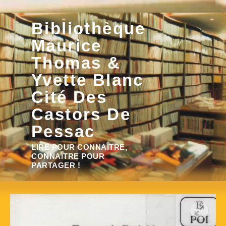
Aller
Bibliothèque
au
contenu
Maurice
Thomas &
Yvette Blanc
Cité Des
Castors De
Pessac
Rechercher :
LIRE POUR CONNAÎTRE,
CONNAÎTRE POUR
PARTAGER !