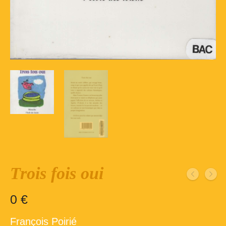
Inscription – club de lecture – Echecs
Nos suggestions
Répertoire du fonds de la bibliothèque –
1ère partie
Répertoire du fonds de la Bibliothèque –
2ème partie
Répertoire des ouvrages Jeunesse
Déconnexion
Trois fois oui
0
€
François Poirié