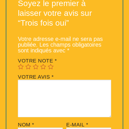
Soyez le premier à
laisser votre avis sur
“Trois fois oui”
Votre adresse e-mail ne sera pas
publiée.
Les champs obligatoires
sont indiqués avec
*
VOTRE NOTE
*
VOTRE AVIS
*
NOM
*
E-MAIL
*