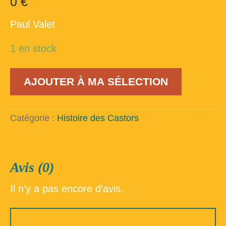
0
€
Paul Valet
1 en stock
quantité
AJOUTER À MA SÉLECTION
de
Prêtre-
ouvrier
-
Catégorie :
Histoire des Castors
Itinéraire
d'un
ancien
jociste
Avis (0)
Il n’y a pas encore d’avis.