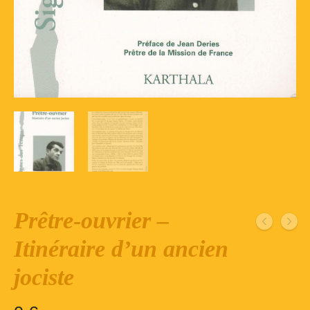
Inscription – club de lecture – Echecs
Nos suggestions
Répertoire du fonds de la bibliothèque –
1ère partie
Répertoire du fonds de la Bibliothèque –
2ème partie
Répertoire des ouvrages Jeunesse
Déconnexion
Prêtre-ouvrier –
Itinéraire d’un ancien
jociste