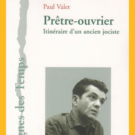
🔍
Rec
:
Conseils d’utilisation
Accueil / Infos Bibli
Venez, je vais vous raconter comment je
suis née !
A propos de l’Association Culturelle
L’Equipe actuelle
Je m’inscris ou je me connecte