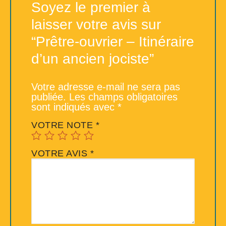
Soyez le premier à
laisser votre avis sur
“Prêtre-ouvrier – Itinéraire
d’un ancien jociste”
Votre adresse e-mail ne sera pas
publiée.
Les champs obligatoires
sont indiqués avec
*
VOTRE NOTE
*
VOTRE AVIS
*