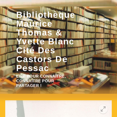
Aller
Bibliothèque
au
contenu
Maurice
Thomas &
Yvette Blanc
Cité Des
Castors De
Pessac
Rechercher :
LIRE POUR CONNAÎTRE,
CONNAÎTRE POUR
PARTAGER !