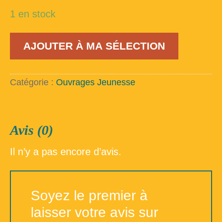
1 en stock
quantité
AJOUTER À MA SÉLECTION
de
Michel
Strogoff
(1)
Catégorie :
Ouvrages Jeunesse
Avis (0)
Il n’y a pas encore d’avis.
Soyez le premier à
laisser votre avis sur