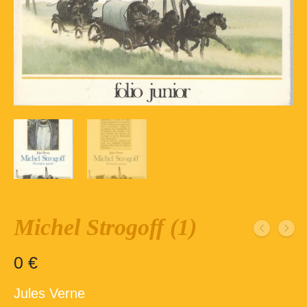
Inscription – club de lecture – Echecs
Nos suggestions
Répertoire du fonds de la bibliothèque –
1ère partie
Répertoire du fonds de la Bibliothèque –
2ème partie
Répertoire des ouvrages Jeunesse
Déconnexion
Michel Strogoff (1)
0
€
Jules Verne