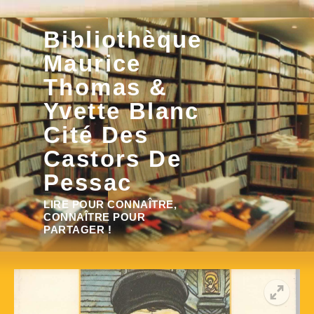
Aller
Bibliothèque
au
contenu
Maurice
Thomas &
Yvette Blanc
Cité Des
Castors De
Pessac
Rechercher :
LIRE POUR CONNAÎTRE,
CONNAÎTRE POUR
PARTAGER !