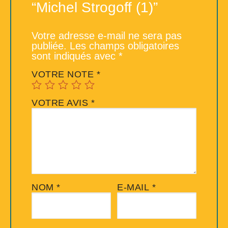
“Michel Strogoff (1)”
Votre adresse e-mail ne sera pas
publiée.
Les champs obligatoires
sont indiqués avec
*
VOTRE NOTE
*
VOTRE AVIS
*
NOM
*
E-MAIL
*