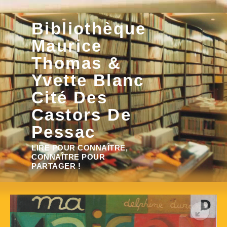
Aller
Bibliothèque
au
contenu
Maurice
Thomas &
Yvette Blanc
Cité Des
Castors De
Pessac
Rechercher :
LIRE POUR CONNAÎTRE,
CONNAÎTRE POUR
PARTAGER !