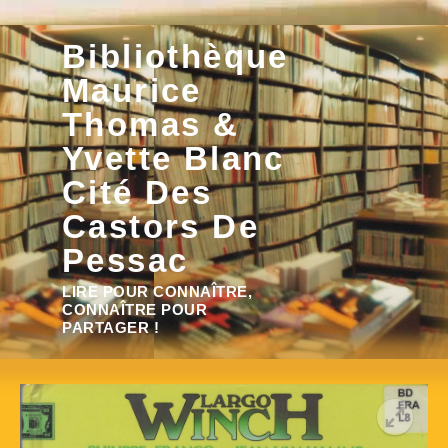
Aller
Bibliothèque
au
contenu
Maurice
Thomas &
Yvette Blanc
Cité Des
Castors De
Pessac
Rechercher :
LIRE POUR CONNAÎTRE,
CONNAÎTRE POUR
PARTAGER !