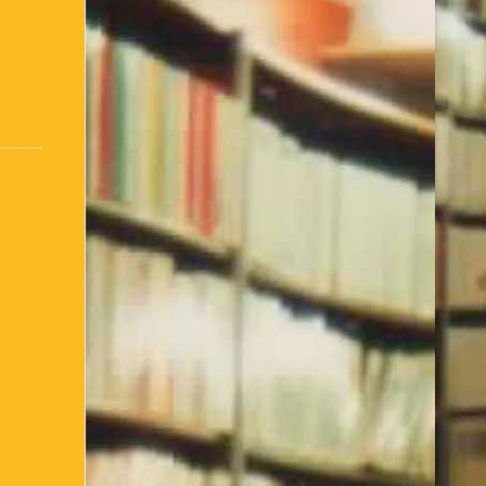
:
Conseils d’utilisation
Accueil / Infos Bibli
ter comment je suis née !
de l’Association Culturelle
L’Equipe actuelle
inscris ou je me connecte
– club de lecture – Echecs
Nos suggestions
bibliothèque – 1ère partie