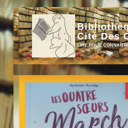
Aller
au
contenu
Bibliothè
Cité Des 
LIRE POUR CONNAÎTR