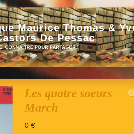
que Maurice Thomas & Yv
Castors De Pessac
E, CONNAÎTRE POUR PARTAGER !
Les quatre soeurs
March
0
€