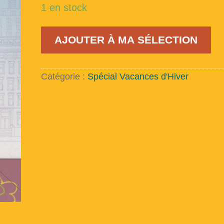
1 en stock
quantité
AJOUTER À MA SÉLECTION
de
Les
quatre
soeurs
Catégorie :
Spécial Vacances d'Hiver
March
Venez, je vais vous racon
A propos 
Je m’
Inscription 
Répertoire du fonds de la 