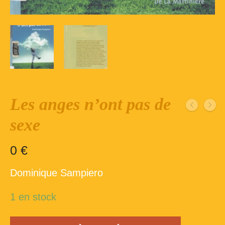
Inscription – club de lecture – Echecs
Nos suggestions
Répertoire du fonds de la bibliothèque –
1ère partie
Répertoire du fonds de la Bibliothèque –
2ème partie
Les anges n’ont pas de
Répertoire des ouvrages Jeunesse
sexe
Déconnexion
0
€
Dominique Sampiero
1 en stock
quantité