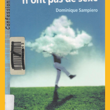
🔍
Rec
:
Conseils d’utilisation
Accueil / Infos Bibli
Venez, je vais vous raconter comment je
suis née !
A propos de l’Association Culturelle
L’Equipe actuelle
Je m’inscris ou je me connecte