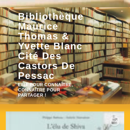
Aller
Bibliothèque
au
contenu
Maurice
Thomas &
Yvette Blanc
Cité Des
Castors De
Pessac
Rechercher :
LIRE POUR CONNAÎTRE,
CONNAÎTRE POUR
PARTAGER !