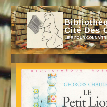
Aller
au
contenu
Bibliothè
Cité Des 
LIRE POUR CONNAÎTR