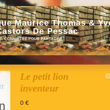
que Maurice Thomas & Yv
Castors De Pessac
E, CONNAÎTRE POUR PARTAGER !
Le petit lion
inventeur
0
€