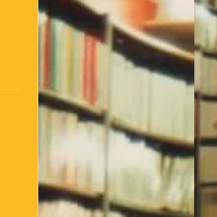
:
Conseils d’utilisation
Accueil / Infos Bibli
ter comment je suis née !
de l’Association Culturelle
L’Equipe actuelle
inscris ou je me connecte
– club de lecture – Echecs
Nos suggestions
bibliothèque – 1ère partie