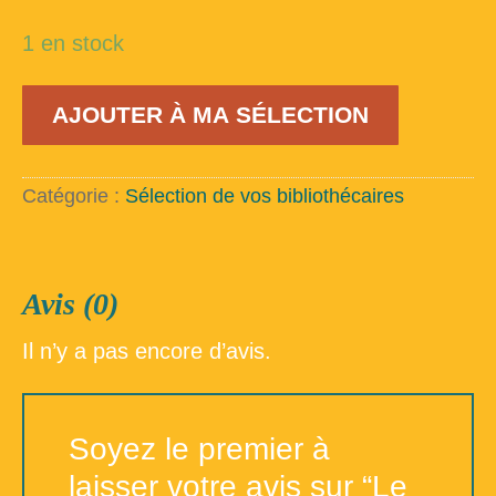
1 en stock
quantité
AJOUTER À MA SÉLECTION
de
Le
Pavillon
d'Or
Catégorie :
Sélection de vos bibliothécaires
Avis (0)
Il n’y a pas encore d’avis.
Soyez le premier à
laisser votre avis sur “Le