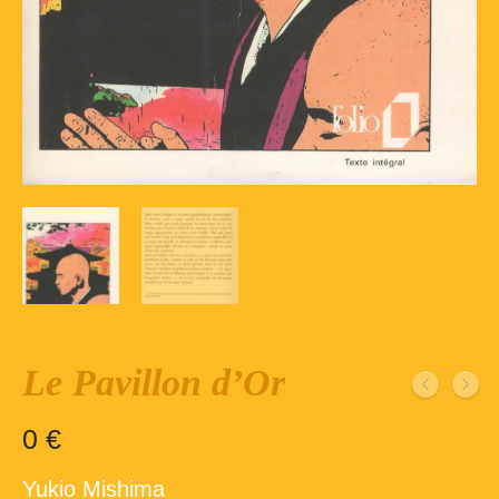
Inscription – club de lecture – Echecs
Nos suggestions
Répertoire du fonds de la bibliothèque –
1ère partie
Répertoire du fonds de la Bibliothèque –
2ème partie
Répertoire des ouvrages Jeunesse
Déconnexion
Le Pavillon d’Or
0
€
Yukio Mishima