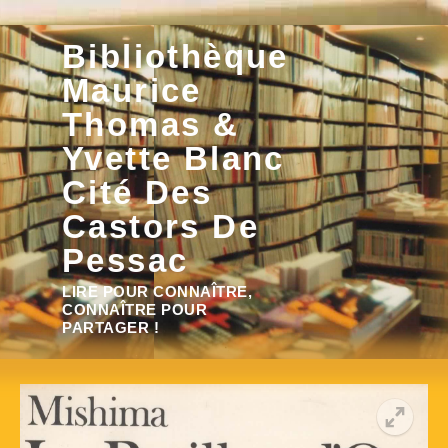
Aller
Bibliothèque
au
contenu
Maurice
Thomas &
Yvette Blanc
Cité Des
Castors De
Pessac
Rechercher :
LIRE POUR CONNAÎTRE,
CONNAÎTRE POUR
PARTAGER !