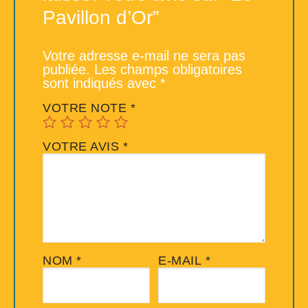
Pavillon d’Or”
Votre adresse e-mail ne sera pas
publiée.
Les champs obligatoires
sont indiqués avec
*
VOTRE NOTE
*
VOTRE AVIS
*
NOM
*
E-MAIL
*