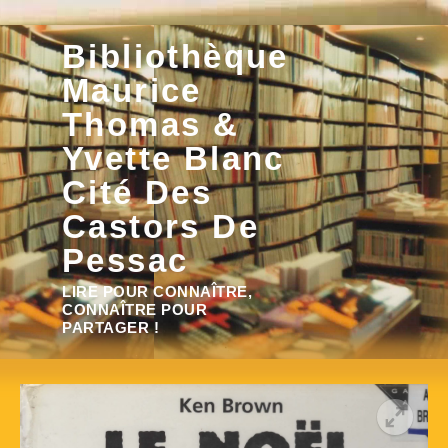
Aller
Bibliothèque
au
contenu
Maurice
Thomas &
Yvette Blanc
Cité Des
Castors De
Pessac
Rechercher :
LIRE POUR CONNAÎTRE,
CONNAÎTRE POUR
PARTAGER !