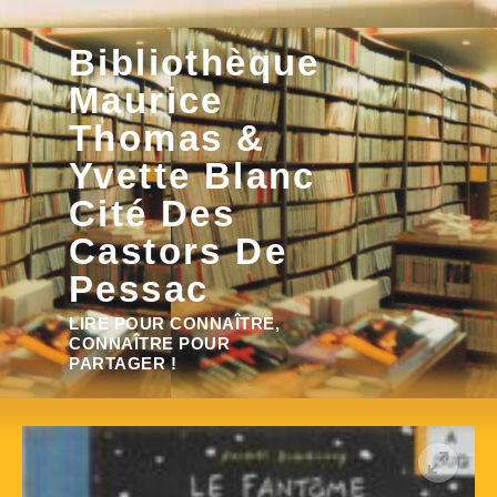
Aller
Bibliothèque
au
contenu
Maurice
Thomas &
Yvette Blanc
Cité Des
Castors De
Pessac
Rechercher :
LIRE POUR CONNAÎTRE,
CONNAÎTRE POUR
PARTAGER !