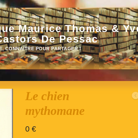
que Maurice Thomas & Yv
Castors De Pessac
E, CONNAÎTRE POUR PARTAGER !
Le chien
mythomane
0
€