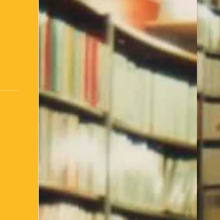
:
Conseils d’utilisation
Accueil / Infos Bibli
ter comment je suis née !
de l’Association Culturelle
L’Equipe actuelle
inscris ou je me connecte
– club de lecture – Echecs
Nos suggestions
bibliothèque – 1ère partie