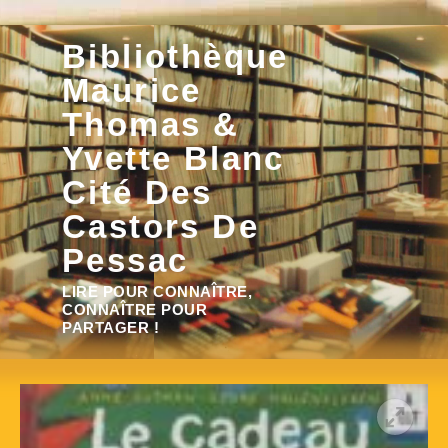
Aller
Bibliothèque
au
contenu
Maurice
Thomas &
Yvette Blanc
Cité Des
Castors De
Pessac
Rechercher :
LIRE POUR CONNAÎTRE,
CONNAÎTRE POUR
PARTAGER !