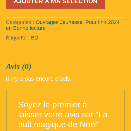
AJOUTER À MA SÉLECTION
de
La
nuit
magique
Catégories :
Ouvrages Jeunesse
,
Pour finir 2024
de
en Bonne lecture
Noël
Étiquette :
BD
Avis (0)
Il n’y a pas encore d’avis.
Soyez le premier à
laisser votre avis sur “La
nuit magique de Noël”