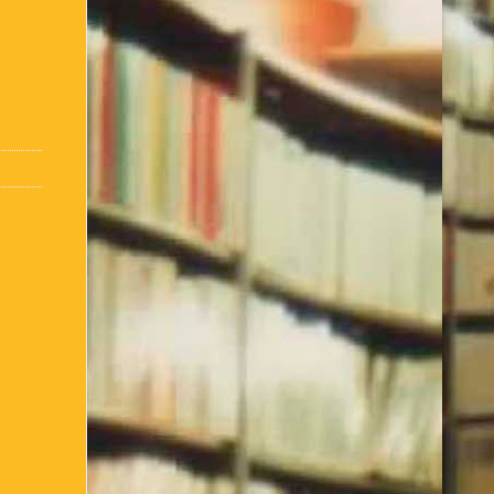
:
Conseils d’utilisation
Accueil / Infos Bibli
ter comment je suis née !
de l’Association Culturelle
L’Equipe actuelle
inscris ou je me connecte
– club de lecture – Echecs
Nos suggestions
bibliothèque – 1ère partie