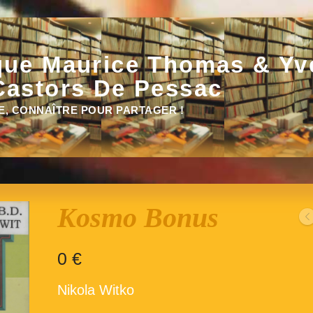
que Maurice Thomas & Yv
Castors De Pessac
E, CONNAÎTRE POUR PARTAGER !
Kosmo Bonus
0
€
Nikola Witko