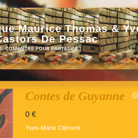
que Maurice Thomas & Yv
Castors De Pessac
E, CONNAÎTRE POUR PARTAGER !
Contes de Guyanne
0
€
Yves-Marie Clément