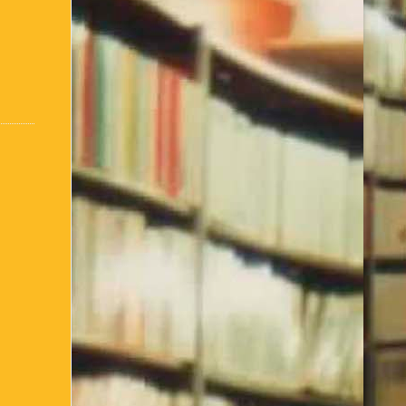
:
Conseils d’utilisation
Accueil / Infos Bibli
ter comment je suis née !
de l’Association Culturelle
L’Equipe actuelle
inscris ou je me connecte
– club de lecture – Echecs
Nos suggestions
bibliothèque – 1ère partie