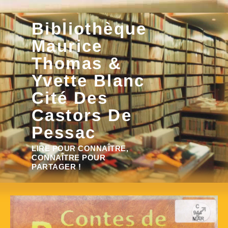
Aller
Bibliothèque
au
contenu
Maurice
Thomas &
Yvette Blanc
Cité Des
Castors De
Pessac
Rechercher :
LIRE POUR CONNAÎTRE,
CONNAÎTRE POUR
PARTAGER !