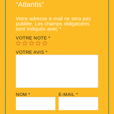
“Atlantis”
Votre adresse e-mail ne sera pas
publiée.
Les champs obligatoires
sont indiqués avec
*
VOTRE NOTE
*
VOTRE AVIS
*
NOM
*
E-MAIL
*