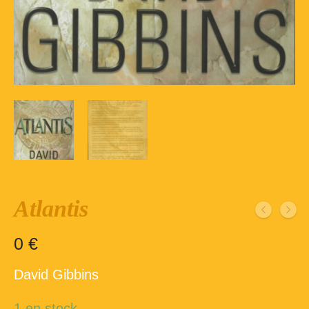
Inscription – club de lecture – Echecs
Nos suggestions
Répertoire du fonds de la bibliothèque –
1ère partie
Répertoire du fonds de la Bibliothèque –
2ème partie
Répertoire des ouvrages Jeunesse
Déconnexion
Atlantis
0
€
David Gibbins
1 en stock