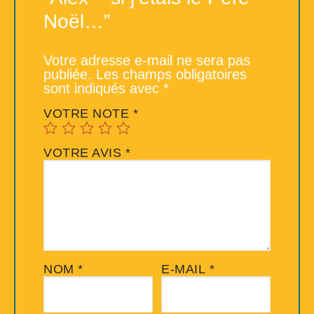
Noël…”
Votre adresse e-mail ne sera pas
publiée.
Les champs obligatoires
sont indiqués avec
*
VOTRE NOTE
*
VOTRE AVIS
*
NOM
*
E-MAIL
*