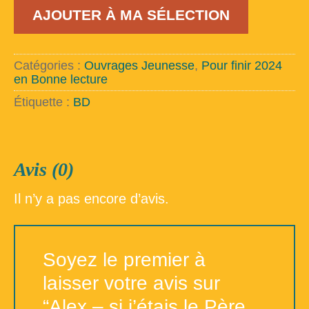
quantité
AJOUTER À MA SÉLECTION
de
Alex
-
si
Catégories :
Ouvrages Jeunesse
,
Pour finir 2024
j'étais
en Bonne lecture
le
Père
Étiquette :
BD
Noël...
Avis (0)
Il n’y a pas encore d’avis.
Soyez le premier à
laisser votre avis sur
“Alex – si j’étais le Père