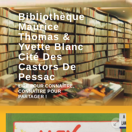
Aller
Bibliothèque
au
contenu
Maurice
Thomas &
Yvette Blanc
Cité Des
Castors De
Pessac
Rechercher :
LIRE POUR CONNAÎTRE,
CONNAÎTRE POUR
PARTAGER !