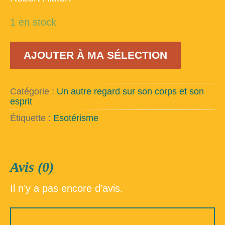
1 en stock
quantité
AJOUTER À MA SÉLECTION
de
Agir
Zen
-
Catégorie :
Un autre regard sur son corps et son
une
esprit
morale
vivante
Étiquette :
Esotérisme
Avis (0)
Il n’y a pas encore d’avis.