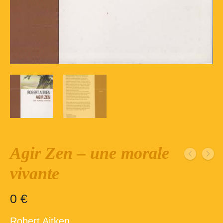
Inscription – club de lecture – Echecs
Nos suggestions
Répertoire du fonds de la bibliothèque –
1ère partie
Répertoire du fonds de la Bibliothèque –
2ème partie
Répertoire des ouvrages Jeunesse
Déconnexion
Agir Zen – une morale
vivante
0
€
Robert Aitken