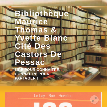
Aller
Bibliothèque
au
contenu
Maurice
Thomas &
Yvette Blanc
Cité Des
Castors De
Pessac
Rechercher :
LIRE POUR CONNAÎTRE,
CONNAÎTRE POUR
PARTAGER !