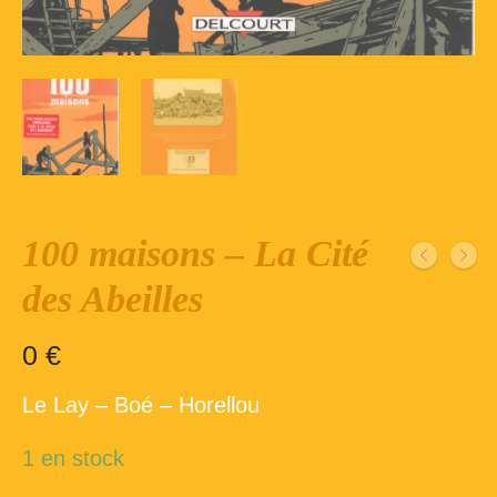
Inscription – club de lecture – Echecs
Nos suggestions
Répertoire du fonds de la bibliothèque –
1ère partie
Répertoire du fonds de la Bibliothèque –
2ème partie
100 maisons – La Cité
Répertoire des ouvrages Jeunesse
des Abeilles
Déconnexion
0
€
Le Lay – Boé – Horellou
1 en stock