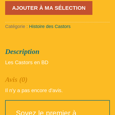
quantité
AJOUTER À MA SÉLECTION
de
100
maisons
-
Catégorie :
Histoire des Castors
La
Cité
des
Abeilles
Description
Les Castors en BD
Avis (0)
Il n’y a pas encore d’avis.
Soyez le premier à