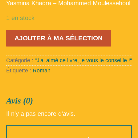
Yasmina Khadra – Mohammed Moulessehoul
1 en stock
quantité
AJOUTER À MA SÉLECTION
de
Les
anges
meurent
Catégorie :
"J'ai aimé ce livre, je vous le conseille !"
de
nos
Étiquette :
Roman
blessures
Avis (0)
Il n’y a pas encore d’avis.