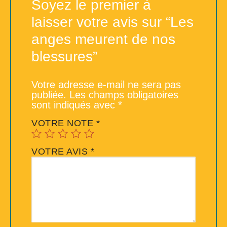
Soyez le premier à
laisser votre avis sur “Les
anges meurent de nos
blessures”
Votre adresse e-mail ne sera pas
publiée.
Les champs obligatoires
sont indiqués avec
*
VOTRE NOTE
*
VOTRE AVIS
*