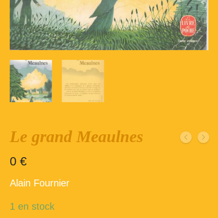
Inscription – club de lecture – Echecs
Nos suggestions
Répertoire du fonds de la bibliothèque –
1ère partie
Répertoire du fonds de la Bibliothèque –
2ème partie
Répertoire des ouvrages Jeunesse
Déconnexion
Le grand Meaulnes
0
€
Alain Fournier
1 en stock