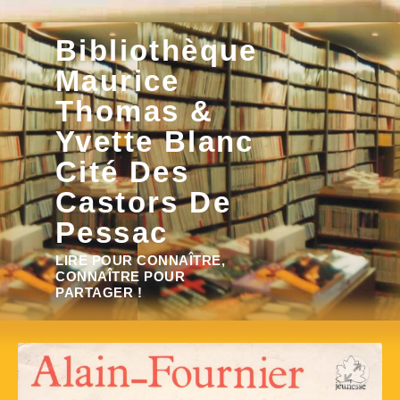
Aller
Bibliothèque
au
contenu
Maurice
Thomas &
Yvette Blanc
Cité Des
Castors De
Pessac
Rechercher :
LIRE POUR CONNAÎTRE,
CONNAÎTRE POUR
PARTAGER !