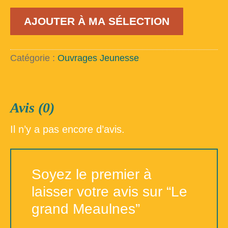
quantité
AJOUTER À MA SÉLECTION
de
Le
grand
Meaulnes
Catégorie :
Ouvrages Jeunesse
Avis (0)
Il n’y a pas encore d’avis.
Soyez le premier à
laisser votre avis sur “Le
grand Meaulnes”