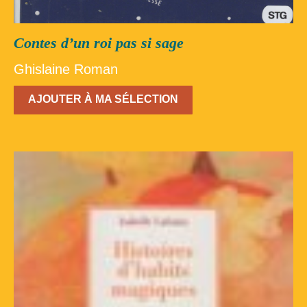
Inscription – club de lecture – Echecs
Nos suggestions
Contes d’un roi pas si sage
Répertoire du fonds de la bibliothèque –
Ghislaine Roman
1ère partie
AJOUTER À MA SÉLECTION
Répertoire du fonds de la Bibliothèque –
2ème partie
Répertoire des ouvrages Jeunesse
Déconnexion