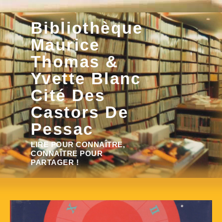
Aller
Bibliothèque
au
contenu
Maurice
Thomas &
Yvette Blanc
Cité Des
Castors De
Pessac
Rechercher :
LIRE POUR CONNAÎTRE,
CONNAÎTRE POUR
PARTAGER !